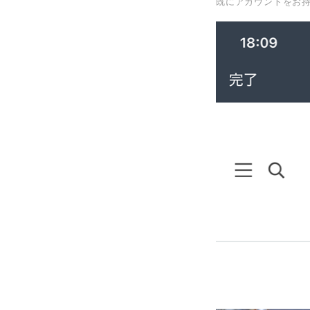
既にアカウントをお